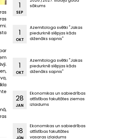
2026./2027. studiju gada
1
sākums
ras
SEP
ras
mi.
Azemitologa svētki "Jakas
1
sta
piedurknē slēpjas kāds
diženāks sapnis"
OKT
 par
iem
Azemitologa svētki "Jakas
1
vji.
piedurknē slēpjas kāds
en,
diženāks sapnis"
OKT
va,
kla
ente
Ekonomikas un sabiedrības
28
attīstības fakultātes ziemas
izlaidums
JAN
mā,
ras
Ekonomikas un sabiedrības
18
attīstības fakultātes
vasaras izlaidums
JŪN