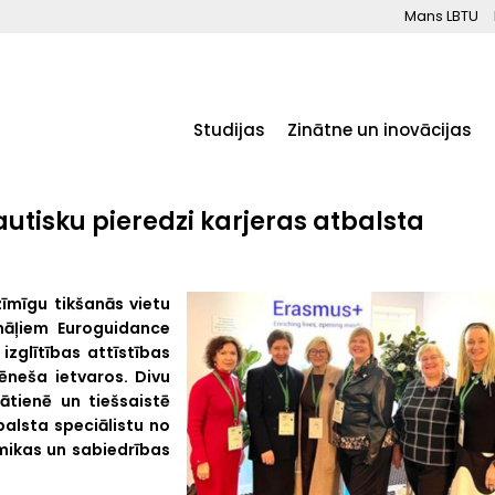
Mans LBTU
Studijas
Zinātne un inovācijas
utisku pieredzi karjeras atbalsta
zīmīgu tikšanās vietu
nāļiem Euroguidance
izglītības attīstības
ēneša ietvaros. Divu
lātienē un tiešsaistē
balsta speciālistu no
omikas un sabiedrības