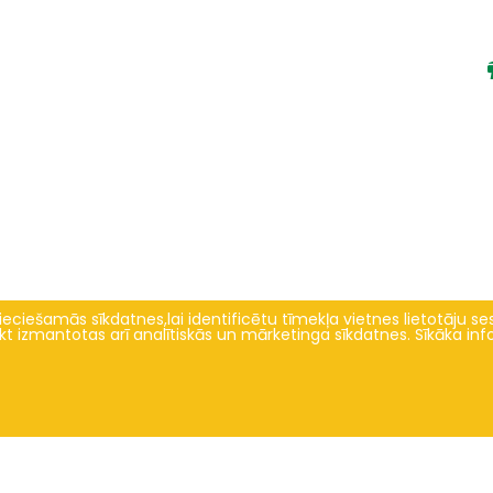
eciešamās sīkdatnes,lai identificētu tīmekļa vietnes lietotāju sesi
tikt izmantotas arī analītiskās un mārketinga sīkdatnes. Sīkāka in
Zinātne un inovācijas
Par mums
ociālo zinātņu pētījumu virzieni un
Vēsture
zinātniskās aktualitātes
Fakultātes vadība
International week
Domes sastāvs
entific journal "Economic Science for
Darbinieki
Rural Development"