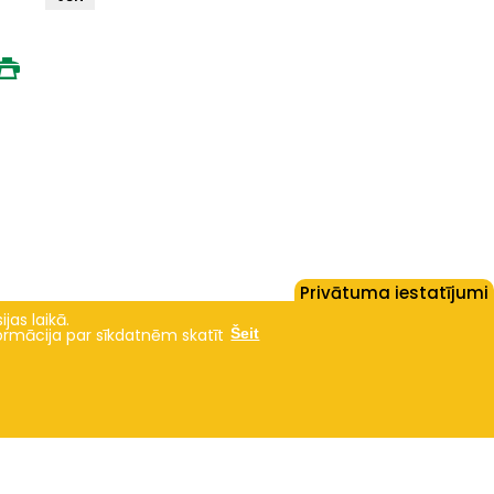
Privātuma iestatījumi
jas laikā.
formācija par sīkdatnēm skatīt
Šeit
Studies