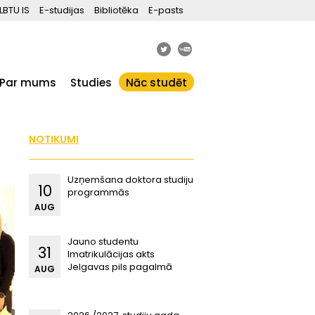
LBTU IS
E-studijas
Bibliotēka
E-pasts
Par mums
Studies
Nāc studēt
NOTIKUMI
Uzņemšana doktora studiju
10
programmās
AUG
Jauno studentu
31
Imatrikulācijas akts
Jelgavas pils pagalmā
AUG