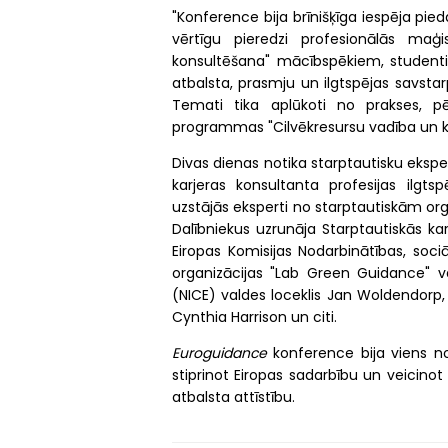
"Konference bija brīnišķīga iespēja pieda
vērtīgu pieredzi profesionālās maģ
konsultēšana" mācībspēkiem, studenti
atbalsta, prasmju un ilgtspējas savsta
Temati tika aplūkoti no prakses, pētn
programmas "Cilvēkresursu vadība un kar
Divas dienas notika starptautisku ekspe
karjeras konsultanta profesijas ilgt
uzstājās eksperti no starptautiskām orga
Dalībniekus uzrunāja Starptautiskās ka
Eiropas Komisijas Nodarbinātības, soci
organizācijas "Lab Green Guidance" va
(NICE) valdes loceklis Jan Woldendorp, E
Cynthia Harrison un citi.
Euroguidance
konference bija viens 
stiprinot Eiropas sadarbību un veicinot
atbalsta attīstību.