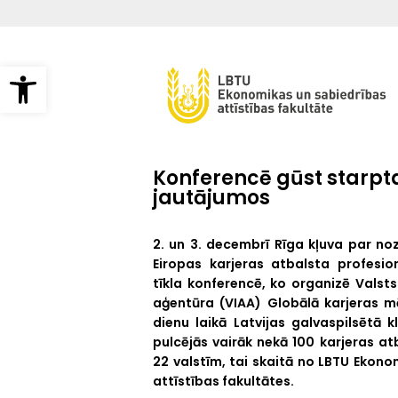
Pārlekt
uz
galveno
saturu
Open toolbar
Konferencē gūst starpta
jautājumos
2. un 3. decembrī Rīga kļuva par no
Eiropas karjeras atbalsta profesio
tīkla konferencē, ko organizē Valsts 
aģentūra (VIAA) Globālā karjeras m
dienu laikā Latvijas galvaspilsētā k
pulcējās vairāk nekā 100 karjeras at
22 valstīm, tai skaitā no LBTU Ekon
attīstības fakultātes.