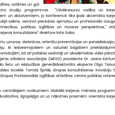
līties, satikties un gūt
istra studiju programmas "Cilvēkresursu vadība un karje
em un absolventiem, jo konferencē tika īpaši akcentēta karje
rpējā saikne, veicinot pieredzes apmaiņu un profesionālo izaugs
iecības, politikas, izglītības un nozares perspektīvas," stā
jeras konsultēšana" direktore Inita Soika.
rtu uzrunas, darbnīcas, referātu prezentācijas un paneļdiskusija
spēju. Ar iedvesmojošiem un saturiski bagātiem priekšlasījum
nizācijām, kā arī politikas veidotāji un akadēmiskās vides pārstā
rjeras atbalsta asociācijas (IAEVG) prezidente Dr. Jaana Kettun
ālo lietu un iekļautības ģenerāldirektorāta eksperte Olga Tsiour
ldes loceklis Tomáš Šprlák, Eiropas konsultēšanas inovāciju tī
iropas Profesionālās izglītības attīstības centra politikas refer
no centrālajiem notikumiem Globālā karjeras mēneša program
 kvalitatīva, ilgtspējīga un uz nākotnes prasmēm orientēta karje