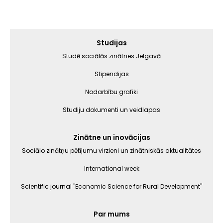
Galvenā
Studijas
izvēlne
Studē sociālās zinātnes Jelgavā
Stipendijas
Nodarbību grafiki
Studiju dokumenti un veidlapas
Zinātne un inovācijas
Sociālo zinātņu pētījumu virzieni un zinātniskās aktualitātes
International week
Scientific journal "Economic Science for Rural Development"
Par mums