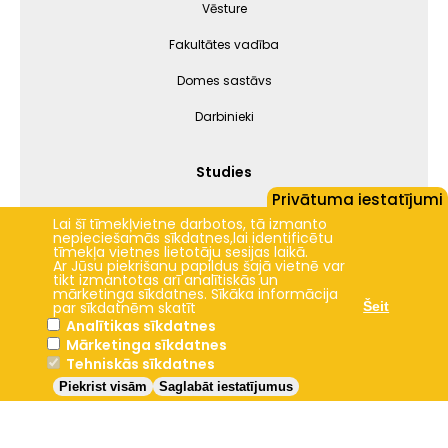
Vēsture
Fakultātes vadība
Domes sastāvs
Darbinieki
Studies
Privātuma iestatījumi
Lai šī tīmekļvietne darbotos, tā izmanto
nepieciešamās sīkdatnes,lai identificētu
Jelgava
+20.5°C
tīmekļa vietnes lietotāju sesijas laikā.
Ar Jūsu piekrišanu papildus šajā vietnē var
2024 © LBTU ITZAC
tikt izmantotas arī analītiskās un
mārketinga sīkdatnes. Sīkāka informācija
Privātuma politika
par sīkdatnēm skatīt
Šeit
Analītikas sīkdatnes
Mārketinga sīkdatnes
Tehniskās sīkdatnes
Piekrist visām
Saglabāt iestatījumus