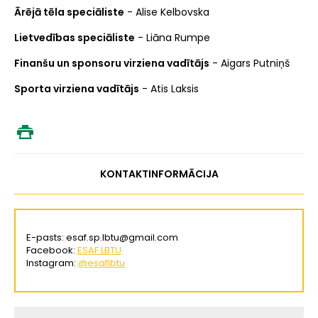
Ārējā tēla speciāliste
- Alise Kelbovska
Lietvedības speciāliste
- Liāna Rumpe
Finanšu un sponsoru virziena vadītājs
- Aigars Putniņš
Sporta virziena vadītājs
- Atis Laksis
KONTAKTINFORMĀCIJA
E-pasts: esaf.sp.lbtu@gmail.com
Facebook:
ESAF LBTU
Instagram:
@
esaflbtu