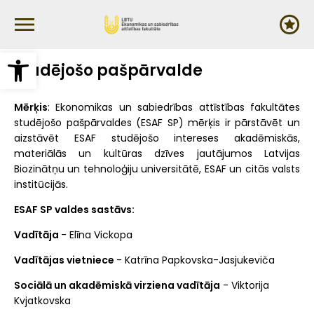
Pārlekt
uz
galveno
saturu
Open toolbar
Studējošo pašpārvalde
Mērķis
: Ekonomikas un sabiedrības attīstības fakultātes
studējošo pašpārvaldes (ESAF SP) mērķis ir pārstāvēt un
aizstāvēt ESAF studējošo intereses akadēmiskās,
materiālās un kultūras dzīves jautājumos Latvijas
Biozinātņu un tehnoloģiju universitātē, ESAF un citās valsts
institūcijās.
ESAF SP valdes sastāvs:
Vadītāja
- Elīna Vickopa
Vadītājas vietniece
- Katrīna Papkovska-Jasjukeviča
Sociālā un akadēmiskā virziena vadītāja
- Viktorija
Kvjatkovska