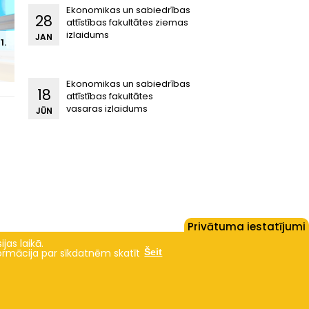
Ekonomikas un sabiedrības
28
attīstības fakultātes ziemas
izlaidums
JAN
1.
Ekonomikas un sabiedrības
18
attīstības fakultātes
vasaras izlaidums
JŪN
Privātuma iestatījumi
jas laikā.
formācija par sīkdatnēm skatīt
Šeit
Studies