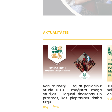
AKTUALITĀTES
Nāc ar mērķi - izej ar pārliecību:
LB
Studē LBTU - maģistra līmeņa
ba
studijās – iegūsti zināšanas un
vie
prasmes, kas pieprasītas darba
05
tirgū
05/08/2026