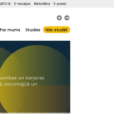
LBTU IS
E-studijas
Bibliotēka
E-pasts
Par mums
Studies
Nāc studēt