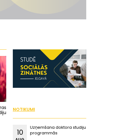
ras
NOTIKUMI
iju
Uzņemšana doktora studiju
10
programmās
AUG