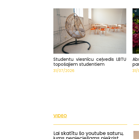
Studentu viesnīcu ceļvedis LBTU
Ab
topošajiem studentiem
pa
31/07/2026
31/
VIDEO
Lai skatītu šo youtube saturu,
jums nepieciešams piekrist