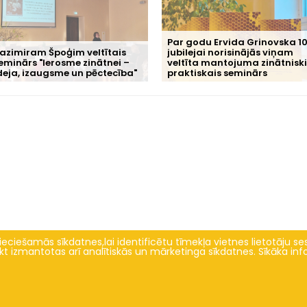
Par godu Ervida Grinovska 10
azimiram Špoģim veltītais
jubilejai norisinājās viņam
eminārs "Ierosme zinātnei –
veltīta mantojuma zinātniski
deja, izaugsme un pēctecība"
praktiskais seminārs
eciešamās sīkdatnes,lai identificētu tīmekļa vietnes lietotāju sesi
tikt izmantotas arī analītiskās un mārketinga sīkdatnes. Sīkāka in
Zinātne un inovācijas
Par mums
ociālo zinātņu pētījumu virzieni un
Vēsture