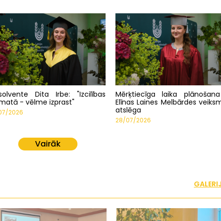
solvente Dita Irbe: "Izcilības
Mērķtiecīga laika plānošan
matā - vēlme izprast"
Elīnas Laines Melbārdes veiks
atslēga
07/2026
28/07/2026
Vairāk
GALERI