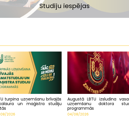
Zinātne un inovācijas
Studiju iespējas
Par mums
TU turpina uzņemšanu brīvajās
Augustā LBTU izsludina vasa
kalaura un maģistra studiju
uzņemšanu doktora stud
tās
programmās
/08/2026
04/08/2026