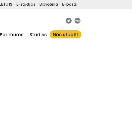
LBTU IS
E-studijas
Bibliotēka
E-pasts
Par mums
Studies
Nāc studēt