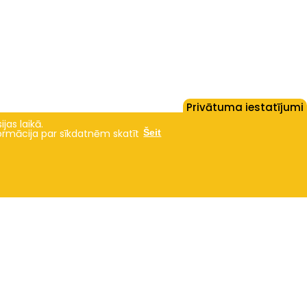
Privātuma iestatījumi
jas laikā.
formācija par sīkdatnēm skatīt
Šeit
Studies