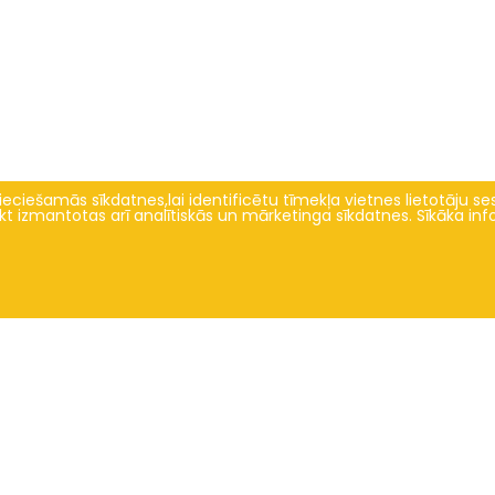
eciešamās sīkdatnes,lai identificētu tīmekļa vietnes lietotāju sesi
tikt izmantotas arī analītiskās un mārketinga sīkdatnes. Sīkāka in
Zinātne un inovācijas
Par mums
ociālo zinātņu pētījumu virzieni un
Vēsture
zinātniskās aktualitātes
Fakultātes vadība
International week
Domes sastāvs
entific journal "Economic Science for
Darbinieki
Rural Development"
2024 © LBTU ITZAC
Privātuma politika