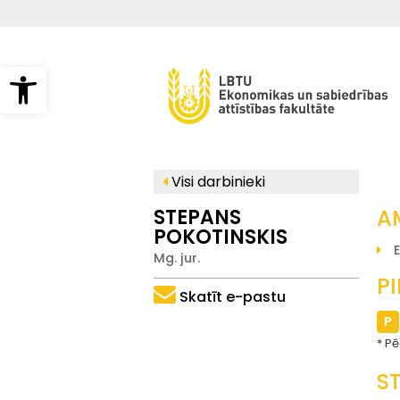
Pārlekt
uz
galveno
saturu
Open toolbar
Visi darbinieki
STEPANS
A
POKOTINSKIS
Mg. jur.
P
Skatīt e-pastu
P
Pē
S