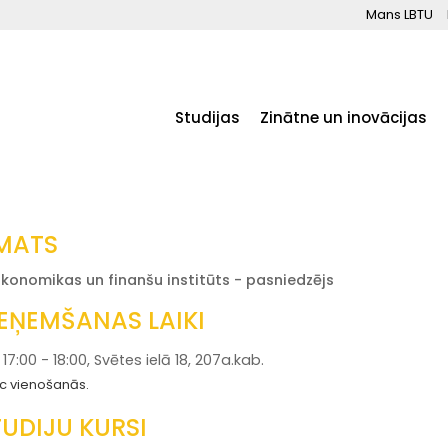
Mans LBTU
Studijas
Zinātne un inovācijas
MATS
Ekonomikas un finanšu institūts - pasniedzējs
IEŅEMŠANAS LAIKI
17:00 - 18:00, Svētes ielā 18, 207a.kab.
c vienošanās.
TUDIJU KURSI