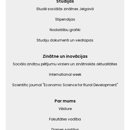
Galvenā
Studijas
izvēlne
Studē sociālās zinātnes Jelgavā
Stipendijas
Nodarbību grafiki
Studiju dokumenti un veidlapas
Zinātne un inovācijas
Sociālo zinātņu pētījumu virzieni un zinātniskās aktualitātes
International week
Scientific journal "Economic Science for Rural Development"
Par mums
Vēsture
Fakultātes vadība
Domes sastāvs