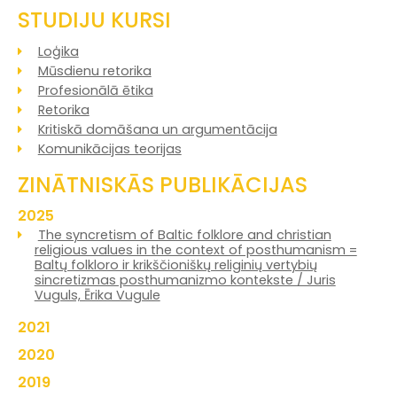
STUDIJU KURSI
Loģika
Mūsdienu retorika
Profesionālā ētika
Retorika
Kritiskā domāšana un argumentācija
Komunikācijas teorijas
ZINĀTNISKĀS PUBLIKĀCIJAS
2025
The syncretism of Baltic folklore and christian
religious values in the context of posthumanism =
Baltų folkloro ir krikščioniškų religinių vertybių
sincretizmas posthumanizmo kontekste / Juris
Vuguls, Ērika Vugule
2021
2020
2019