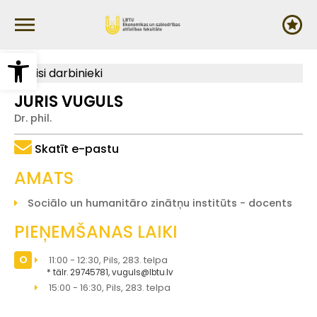
Pārlekt
uz
galveno
saturu
Open toolbar
Visi darbinieki
JURIS VUGULS
Dr. phil.
Skatīt e-pastu
AMATS
Sociālo un humanitāro zinātņu institūts - docents
PIEŅEMŠANAS LAIKI
O
11:00 - 12:30, Pils, 283. telpa
tālr. 29745781, vuguls@lbtu.lv
15:00 - 16:30, Pils, 283. telpa