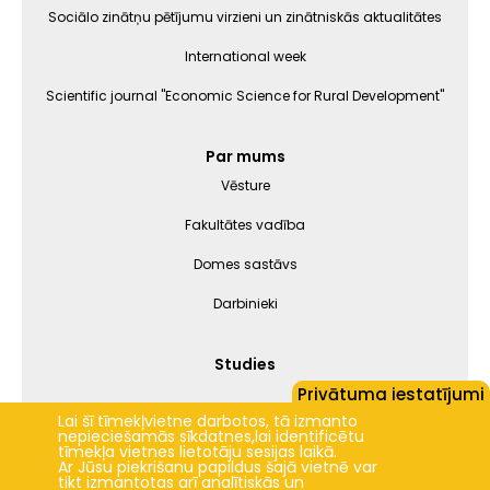
Sociālo zinātņu pētījumu virzieni un zinātniskās aktualitātes
International week
Scientific journal "Economic Science for Rural Development"
Par mums
Vēsture
Fakultātes vadība
Domes sastāvs
Darbinieki
Studies
Privātuma iestatījumi
Lai šī tīmekļvietne darbotos, tā izmanto
nepieciešamās sīkdatnes,lai identificētu
Jelgava
+23.5°C
tīmekļa vietnes lietotāju sesijas laikā.
Ar Jūsu piekrišanu papildus šajā vietnē var
2024 © LBTU ITZAC
tikt izmantotas arī analītiskās un