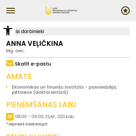
Pārlekt
uz
galveno
saturu
Open toolbar
Visi darbinieki
ANNA VEĻIČKINA
Mg. oec.
Skatīt e-pastu
AMATS
Ekonomikas un finanšu institūts - pasniedzēja;
pētniece (doktorantūrā)
PIEŅEMŠANAS LAIKI
SE
08:00 - 09:00, ESAF, 330.kab.
Iepriekš saskaņojot