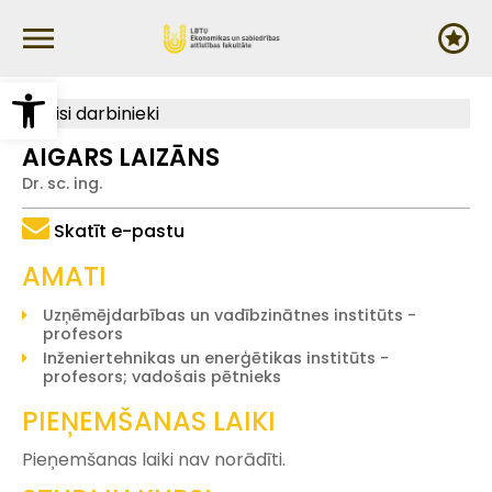
Pārlekt
uz
galveno
saturu
Open toolbar
Visi darbinieki
AIGARS LAIZĀNS
Dr. sc. ing.
Skatīt e-pastu
AMATI
Uzņēmējdarbības un vadībzinātnes institūts -
profesors
Inženiertehnikas un enerģētikas institūts -
profesors; vadošais pētnieks
PIEŅEMŠANAS LAIKI
Pieņemšanas laiki nav norādīti.