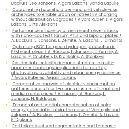
Backurs, Leo Jansons, Aigars Laizans, Sanda Lapuke
Coordinating household demand and vehicle-use
archetypes to enable urban on-street EV charging
without distribution upgrades / Aivars Rubenis, Aigars
Laizans, Girts Aleksans
Performance efficiency of pem electrolyzer stacks
with nano-coated titanium PTLs and bipolar plates /
A. Backurs, L. Jansons, L. Zemite, A. Laizans, J. Dimants
Optimising BOP for green hydrogen production in
PEM electrolysis / A. Backurs, L. Jansons, L. Zemite, A.
Laizans, P. Cnubben, D. Kronkalns, A. Starikovs
Residential electricity demand structure in multi-
apartment buildings: implications for rooftop
photovoltaic availability and urban energy resilience
/ Aivars Rubenis, Aigars Laizans
Comparative analysis of electricity consumption
patterns across four k-means clusters of small and
medium enterprises / A. Laizans, A. Backurs, L.
Jansons, N. Roldugins
Temporal and spatial characterisation of solar
energy potential in Latvia: the case of Ventspils and
Jelgava / A. Backurs, L. Jansons, L. Zemite, A. Laizans,
R. Djakons
Portfolio-structured segmentation and forecast-